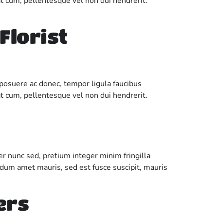
t cum, pellentesque vel non dui hendrerit.
Florist
t posuere ac donec, tempor ligula faucibus
t cum, pellentesque vel non dui hendrerit.
r nunc sed, pretium integer minim fringilla
ndum amet mauris, sed est fusce suscipit, mauris
ers