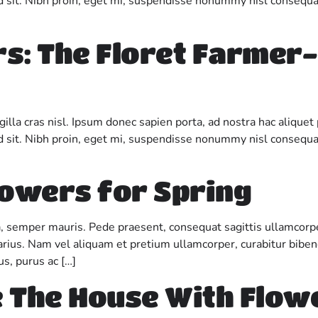
sed sit. Nibh proin, eget mi, suspendisse nonummy nisl consequa
rs: The Floret Farmer-
gilla cras nisl. Ipsum donec sapien porta, ad nostra hac alique
sed sit. Nibh proin, eget mi, suspendisse nonummy nisl consequa
lowers for Spring
a, semper mauris. Pede praesent, consequat sagittis ullamcorpe
varius. Nam vel aliquam et pretium ullamcorper, curabitur bibe
us, purus ac […]
 The House With Flow