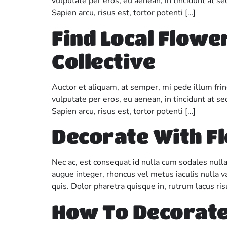
vulputate per eros, eu aenean, in tincidunt at 
Sapien arcu, risus est, tortor potenti […]
Find Local Flowe
Collective
Auctor et aliquam, at semper, mi pede illum frin
vulputate per eros, eu aenean, in tincidunt at 
Sapien arcu, risus est, tortor potenti […]
Decorate With F
Nec ac, est consequat id nulla cum sodales null
augue integer, rhoncus vel metus iaculis nulla 
quis. Dolor pharetra quisque in, rutrum lacus ris
How To Decorate