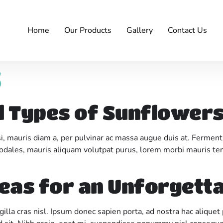
Home
Our Products
Gallery
Contact Us
S
l Types of Sunflower
isi, mauris diam a, per pulvinar ac massa augue duis at. Ferment
 sodales, mauris aliquam volutpat purus, lorem morbi mauris te
deas for an Unforgett
gilla cras nisl. Ipsum donec sapien porta, ad nostra hac alique