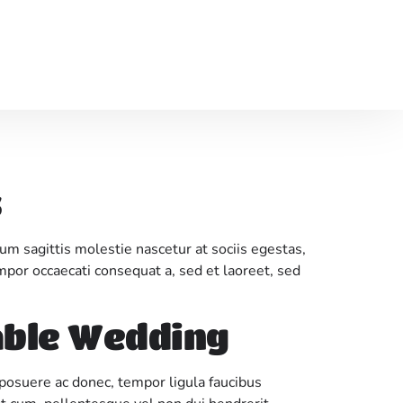
s
um sagittis molestie nascetur at sociis egestas,
mpor occaecati consequat a, sed et laoreet, sed
able Wedding
t posuere ac donec, tempor ligula faucibus