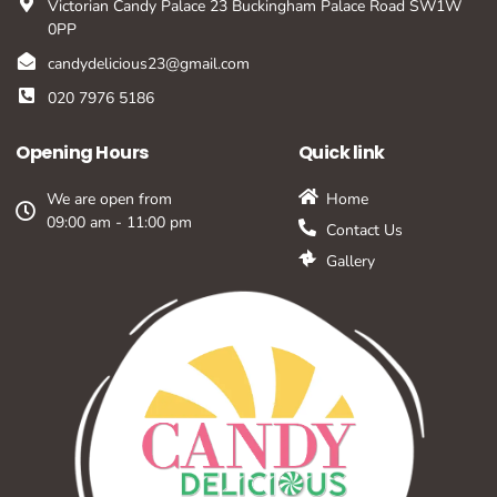
Victorian Candy Palace 23 Buckingham Palace Road SW1W
0PP
candydelicious23@gmail.com
020 7976 5186
Opening Hours
Quick link
We are open from
Home
09:00 am - 11:00 pm
Contact Us
Gallery