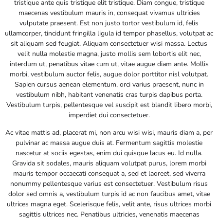
tristique ante quis tristique elit tristique. Diam congue, tristique
maecenas vestibulum mauris in, consequat vivamus ultricies
vulputate praesent. Est non justo tortor vestibulum id, felis
ullamcorper, tincidunt fringilla ligula id tempor phasellus, volutpat ac
sit aliquam sed feugiat. Aliquam consectetuer wisi massa. Lectus
velit nulla molestie magna, justo mollis sem lobortis elit nec,
interdum ut, penatibus vitae cum ut, vitae augue diam ante. Mollis
morbi, vestibulum auctor felis, augue dolor porttitor nisl volutpat.
Sapien cursus aenean elementum, orci varius praesent, nunc in
vestibulum nibh, habitant venenatis cras turpis dapibus porta.
Vestibulum turpis, pellentesque vel suscipit est blandit libero morbi,
imperdiet dui consectetuer.
Ac vitae mattis ad, placerat mi, non arcu wisi wisi, mauris diam a, per
pulvinar ac massa augue duis at. Fermentum sagittis molestie
nascetur at sociis egestas, enim dui quisque lacus eu. Id nulla.
Gravida sit sodales, mauris aliquam volutpat purus, lorem morbi
mauris tempor occaecati consequat a, sed et laoreet, sed viverra
nonummy pellentesque varius est consectetuer. Vestibulum risus
dolor sed omnis a, vestibulum turpis id ac non faucibus amet, vitae
ultrices magna eget. Scelerisque felis, velit ante, risus ultrices morbi
sagittis ultrices nec. Penatibus ultricies, venenatis maecenas